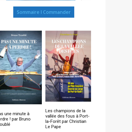
Sommaire I Commander
Les champions de la
as une minute à
vallée des fous à Port-
rdre ! par Bruno
la-Forêt par Christian
oublé
Le Pape