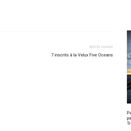
Article suivant
7 inscrits à la Velux Five Oceans
P
pe
Tr