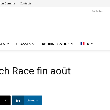
on Compte
Contacts
- Publicité -
SES
CLASSES
ABONNEZ-VOUS
FR
ch Race fin août
X
Linkedin