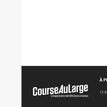
À 
13 B