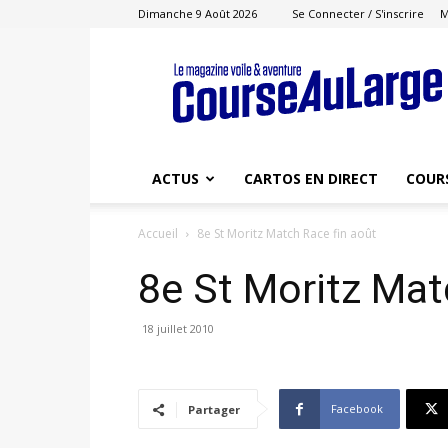
Dimanche 9 Août 2026
Se Connecter / S'inscrire
M
Course
au
Large
ACTUS
CARTOS EN DIRECT
COUR
Accueil
8e St Moritz Match Race fin août
8e St Moritz Mat
18 juillet 2010
Facebook
Partager