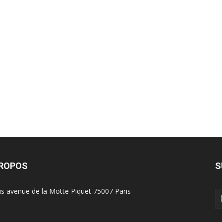
PROPOS
S
is avenue de la Motte Piquet 75007 Paris