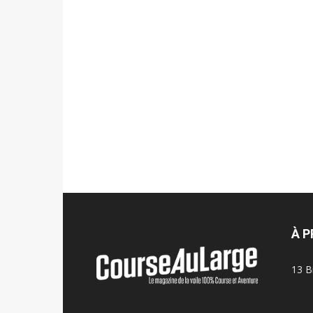
À 
13 B