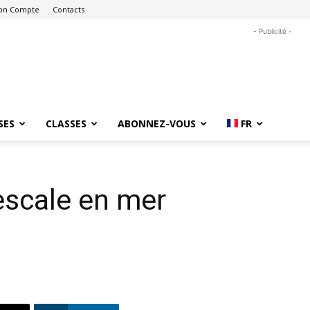
on Compte
Contacts
- Publicité -
SES
CLASSES
ABONNEZ-VOUS
FR
escale en mer