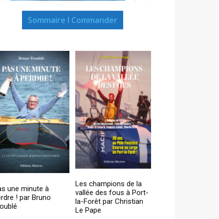
Sommaire I Commander
Les champions de la
as une minute à
vallée des fous à Port-
rdre ! par Bruno
la-Forêt par Christian
oublé
Le Pape