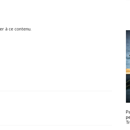
r à ce contenu.
P
pe
Tr