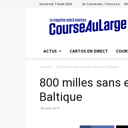
Vendredi 7 Août 2026
Se Connecter / S'inscrire
M
Course
au
Large
ACTUS
CARTOS EN DIRECT
COUR
Accueil
800 milles sans escale en mer Baltique
800 milles sans 
Baltique
29 août 2013