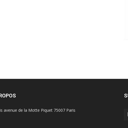
PROPOS
S
is avenue de la Motte Piquet 75007 Paris