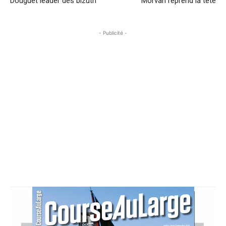
Douguet leader des bizuth
Morvan reprend la tête
- Publicité -