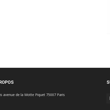
PROPOS
S
is avenue de la Motte Piquet 75007 Paris