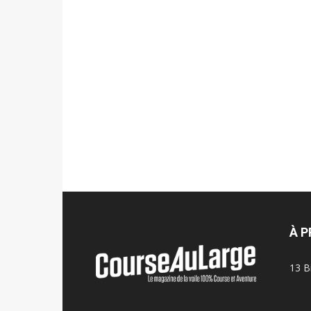
À 
13 B