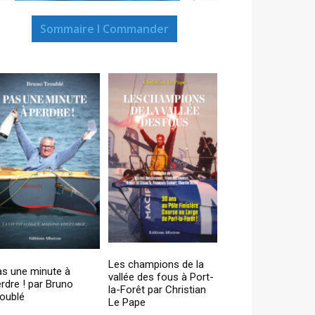
Sommaire I Commander
Les champions de la
as une minute à
vallée des fous à Port-
rdre ! par Bruno
la-Forêt par Christian
oublé
Le Pape