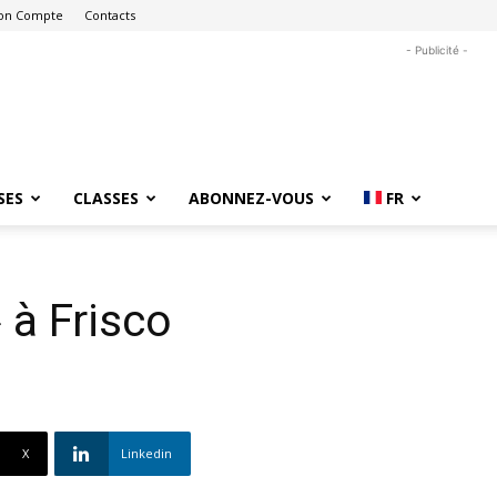
on Compte
Contacts
- Publicité -
SES
CLASSES
ABONNEZ-VOUS
FR
 à Frisco
X
Linkedin