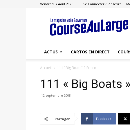
Vendredi 7 Août 2026
Se Connecter / S'inscrire
M
Course
au
Large
ACTUS
CARTOS EN DIRECT
COUR
Accueil
111 "Big Boats" à Frisco
111 « Big Boats »
12 septembre 2008
Facebook
Partager