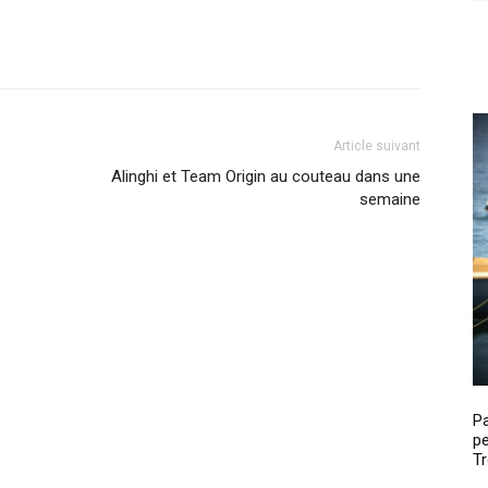
Article suivant
Alinghi et Team Origin au couteau dans une
semaine
P
pe
Tr