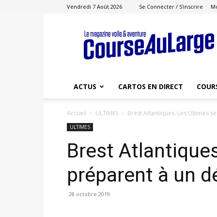
Vendredi 7 Août 2026
Se Connecter / S'inscrire
M
Course
au
Large
ACTUS
CARTOS EN DIRECT
COUR
Accueil
ULTIMES
Brest Atlantiques. Les Ultimes s
ULTIMES
Brest Atlantique
préparent à un d
28 octobre 2019