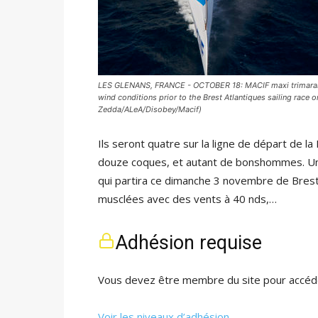
LES GLENANS, FRANCE - OCTOBER 18: MACIF maxi trimaran s
wind conditions prior to the Brest Atlantiques sailing race
Zedda/ALeA/Disobey/Macif)
Ils seront quatre sur la ligne de départ de la
douze coques, et autant de bonshommes. Un 
qui partira ce dimanche 3 novembre de Bres
musclées avec des vents à 40 nds,…
Adhésion requise
Vous devez être membre du site pour accéde
Voir les niveaux d’adhésion