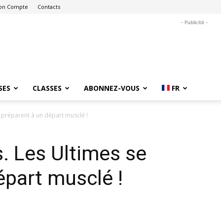
on Compte
Contacts
- Publicité -
SES
CLASSES
ABONNEZ-VOUS
FR
e préparent à un départ musclé !
s. Les Ultimes se
épart musclé !