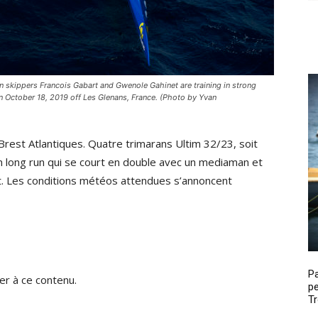
kippers Francois Gabart and Gwenole Gahinet are training in strong
 on October 18, 2019 off Les Glenans, France. (Photo by Yvan
 Brest Atlantiques. Quatre trimarans Ultim 32/23, soit
long run qui se court en double avec un mediaman et
t. Les conditions météos attendues s’annoncent
P
r à ce contenu.
pe
Tr