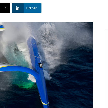
X
Linkedin