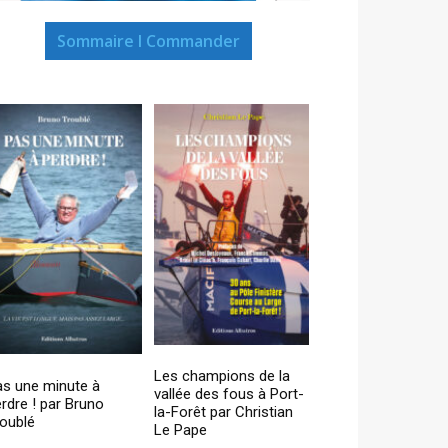
Sommaire I Commander
Les champions de la
as une minute à
vallée des fous à Port-
rdre ! par Bruno
la-Forêt par Christian
oublé
Le Pape