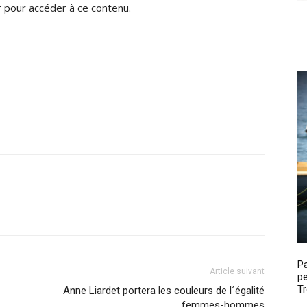
pour accéder à ce contenu.
P
Article suivant
pe
Tr
Anne Liardet portera les couleurs de l´égalité
femmes-hommes