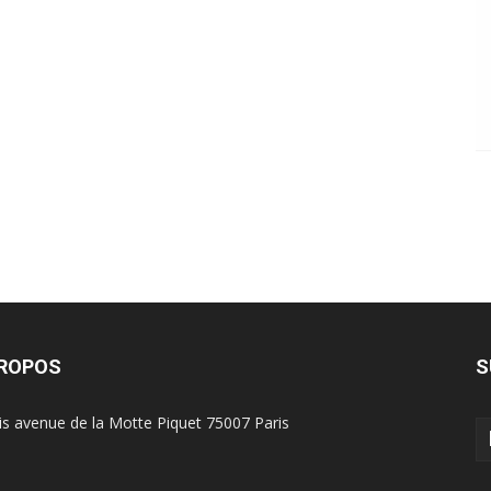
PROPOS
S
is avenue de la Motte Piquet 75007 Paris