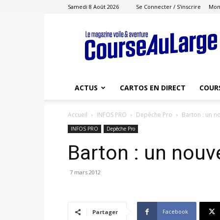
Samedi 8 Août 2026
Se Connecter / S'inscrire
Mon
Course
au
Large
ACTUS
CARTOS EN DIRECT
COUR
Accueil
INFOS PRO
Depêche Pro
Barton : un no
INFOS PRO
Depêche Pro
Barton : un nouve
7 mars 2012
Facebook
Partager