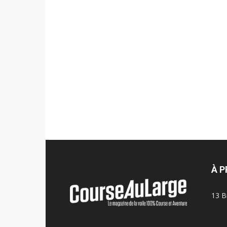
À 
13 B