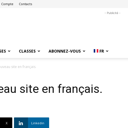
 Compte
Contacts
- Publicité -
SES
CLASSES
ABONNEZ-VOUS
FR
uveau site en français.
au site en français.
X
Linkedin