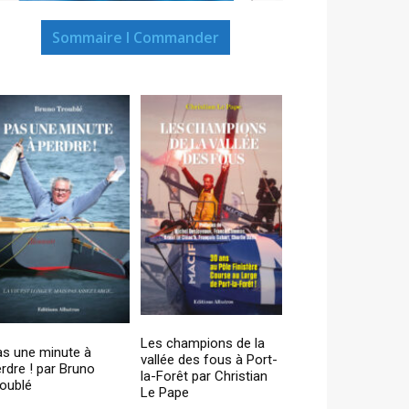
Sommaire I Commander
Les champions de la
as une minute à
vallée des fous à Port-
rdre ! par Bruno
la-Forêt par Christian
oublé
Le Pape