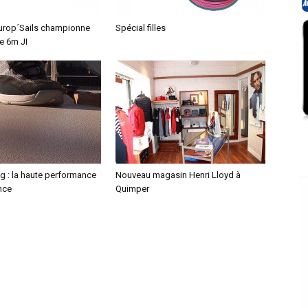
 Europ´Sails championne
Spécial filles
e 6m JI
g : la haute performance
Nouveau magasin Henri Lloyd à
nce
Quimper