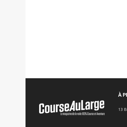
À 
13 B