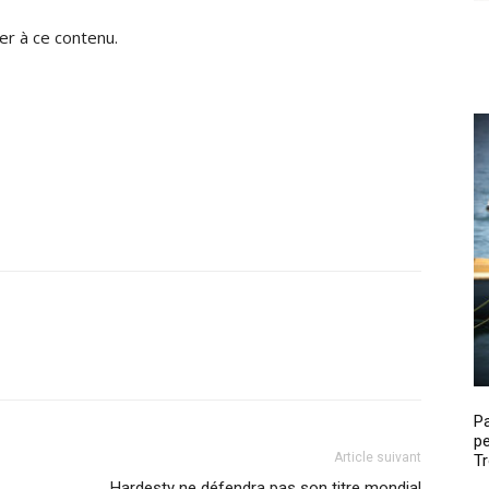
r à ce contenu.
P
pe
Article suivant
Tr
Hardesty ne défendra pas son titre mondial