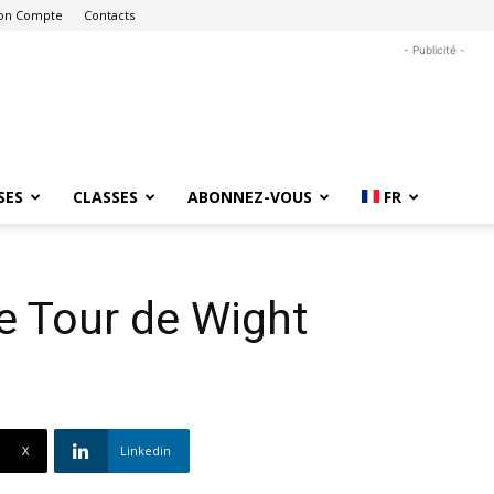
on Compte
Contacts
- Publicité -
SES
CLASSES
ABONNEZ-VOUS
FR
le Tour de Wight
X
Linkedin