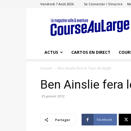
Vendredi 7 Août 2026
Se Connecter / S'inscrire
M
Course
au
Large
ACTUS
CARTOS EN DIRECT
COUR
Accueil
Ben Ainslie fera le Tour de Wight
Ben Ainslie fera 
25 janvier 2012
Facebook
Partager