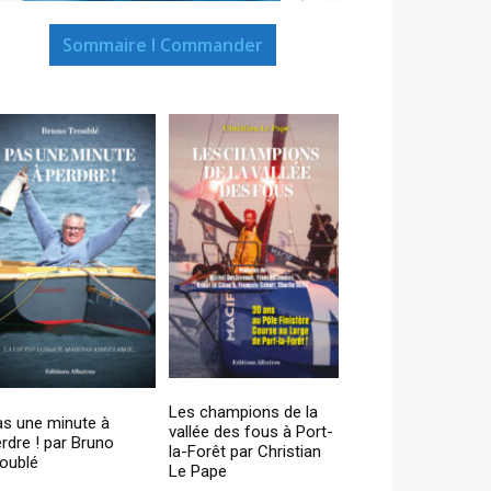
Sommaire I Commander
Les champions de la
as une minute à
vallée des fous à Port-
rdre ! par Bruno
la-Forêt par Christian
oublé
Le Pape