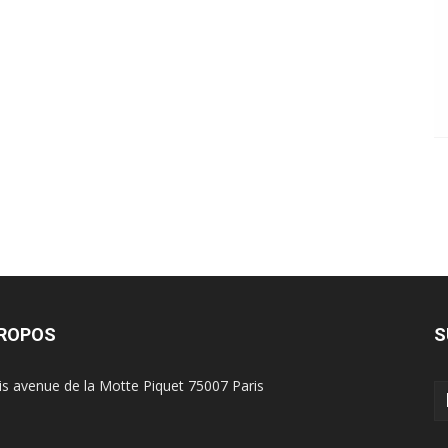
PROPOS
S
is avenue de la Motte Piquet 75007 Paris