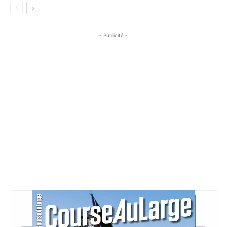
- Publicité -