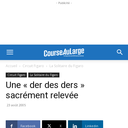
- Publicité -
Accueil
Circuit Figaro
La Solitaire du Figaro
Circuit Figaro
La Solitaire du Figaro
Une « der des ders »
sacrément relevée
23 août 2005
Facebook
X
Linkedin