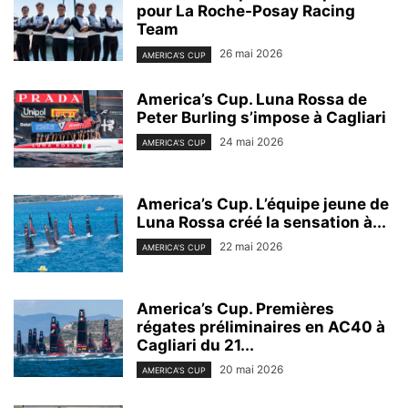
pour La Roche-Posay Racing
Team
26 mai 2026
AMERICA'S CUP
America’s Cup. Luna Rossa de
Peter Burling s’impose à Cagliari
24 mai 2026
AMERICA'S CUP
America’s Cup. L’équipe jeune de
Luna Rossa créé la sensation à...
22 mai 2026
AMERICA'S CUP
America’s Cup. Premières
régates préliminaires en AC40 à
Cagliari du 21...
20 mai 2026
AMERICA'S CUP