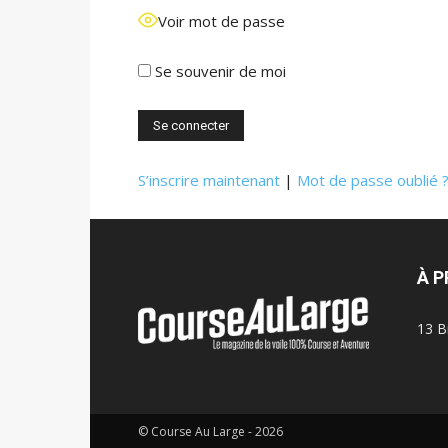
Voir mot de passe
Se souvenir de moi
S’inscrire maintenant
|
Mot de passe oublié 
À 
13 B
© Course Au Large - 2026