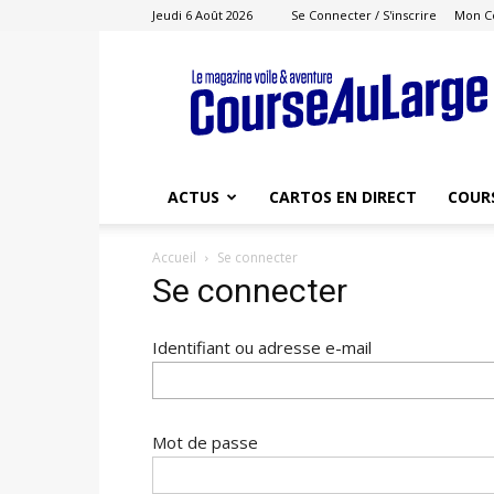
Jeudi 6 Août 2026
Se Connecter / S'inscrire
Mon C
Course
au
Large
ACTUS
CARTOS EN DIRECT
COUR
Accueil
Se connecter
Se connecter
Identifiant ou adresse e-mail
Mot de passe