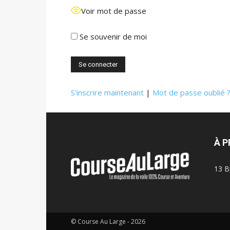
Voir mot de passe
Se souvenir de moi
S’inscrire maintenant
|
Mot de passe oublié 
À 
13 B
© Course Au Large - 2026