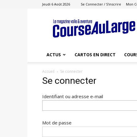
Jeudi 6 Août 2026
Se Connecter / S'inscrire
Mon C
Course
au
Large
ACTUS
CARTOS EN DIRECT
COUR
Accueil
Se connecter
Se connecter
Identifiant ou adresse e-mail
Mot de passe