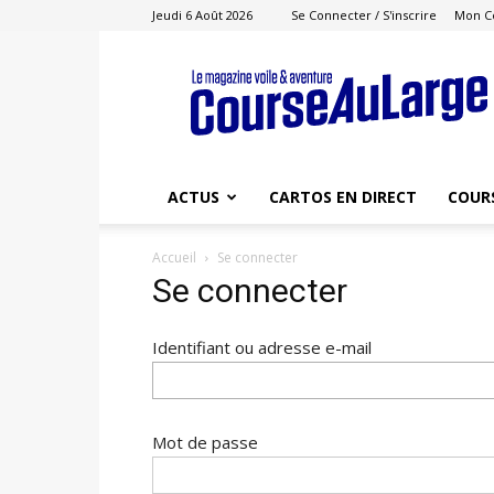
Jeudi 6 Août 2026
Se Connecter / S'inscrire
Mon C
Course
au
Large
ACTUS
CARTOS EN DIRECT
COUR
Accueil
Se connecter
Se connecter
Identifiant ou adresse e-mail
Mot de passe