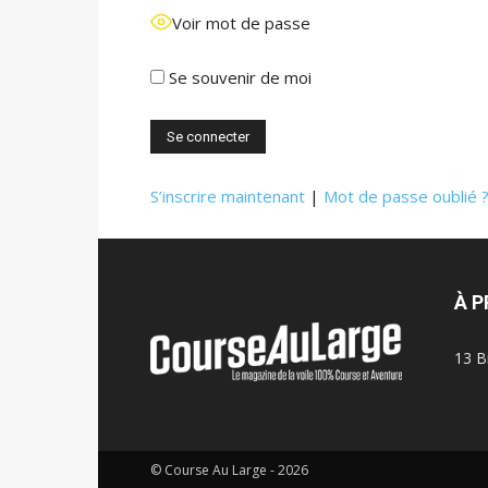
Voir mot de passe
Se souvenir de moi
S’inscrire maintenant
|
Mot de passe oublié 
À 
13 B
© Course Au Large - 2026