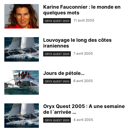
Karine Fauconnier : le monde en
quelques mots
11 avril 2005
ORYX QUEST 2005
Louvoyage le long des côtes
iraniennes
7 avril 2005
ORYX QUEST 2005
Jours de pétole…
6 avril 2005
ORYX QUEST 2005
Oryx Quest 2005 : A une semaine
de l´arrivée …
4 avril 2005
ORYX QUEST 2005