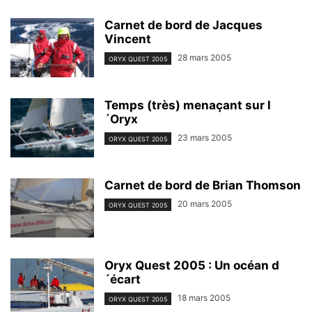
Carnet de bord de Jacques
Vincent
28 mars 2005
ORYX QUEST 2005
Temps (très) menaçant sur l
´Oryx
23 mars 2005
ORYX QUEST 2005
Carnet de bord de Brian Thomson
20 mars 2005
ORYX QUEST 2005
Oryx Quest 2005 : Un océan d
´écart
18 mars 2005
ORYX QUEST 2005