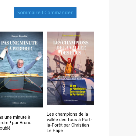
Sommaire I Commander
Les champions de la
as une minute à
vallée des fous à Port-
rdre ! par Bruno
la-Forêt par Christian
oublé
Le Pape