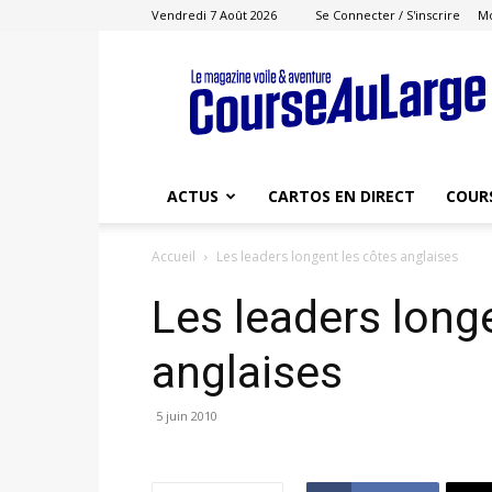
Vendredi 7 Août 2026
Se Connecter / S'inscrire
M
Course
au
Large
ACTUS
CARTOS EN DIRECT
COUR
Accueil
Les leaders longent les côtes anglaises
Les leaders long
anglaises
5 juin 2010