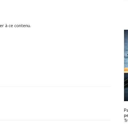
r à ce contenu.
P
pe
Tr