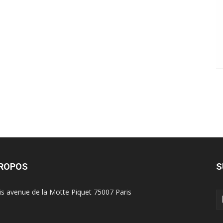
PROPOS
S
is avenue de la Motte Piquet 75007 Paris