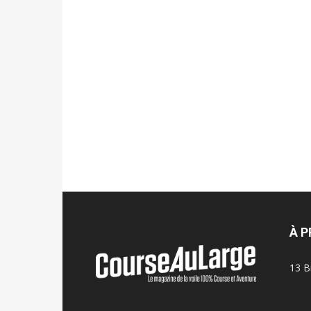
À 
13 B