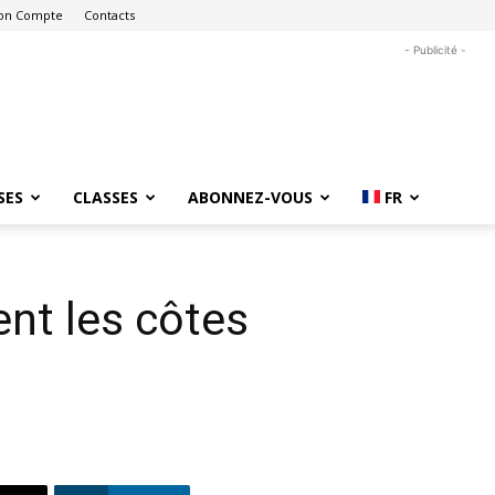
on Compte
Contacts
- Publicité -
SES
CLASSES
ABONNEZ-VOUS
FR
ent les côtes