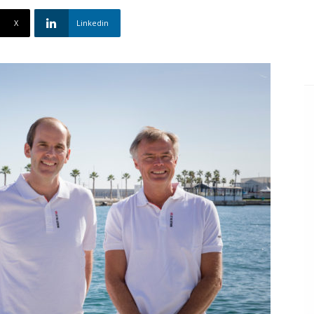
X
Linkedin