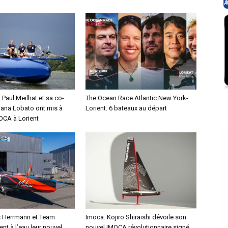
Paul Meilhat et sa co-
The Ocean Race Atlantic New York-
iana Lobato ont mis à
Lorient. 6 bateaux au départ
MOCA à Lorient
s Herrmann et Team
Imoca. Kojiro Shiraishi dévoile son
ent à l’eau leur nouvel
nouvel IMOCA révolutionnaire signé