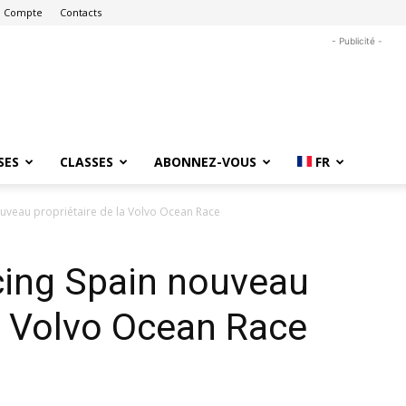
 Compte
Contacts
- Publicité -
SES
CLASSES
ABONNEZ-VOUS
FR
ouveau propriétaire de la Volvo Ocean Race
cing Spain nouveau
la Volvo Ocean Race