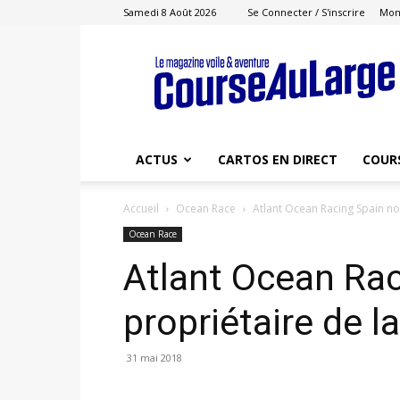
Samedi 8 Août 2026
Se Connecter / S'inscrire
Mon
Course
au
Large
ACTUS
CARTOS EN DIRECT
COUR
Accueil
Ocean Race
Atlant Ocean Racing Spain n
Ocean Race
Atlant Ocean Ra
propriétaire de 
31 mai 2018