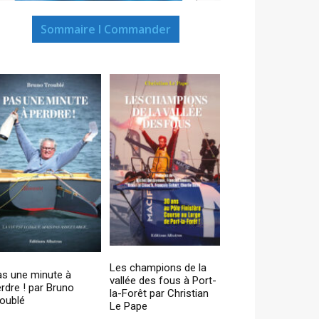
Sommaire I Commander
Les champions de la
as une minute à
vallée des fous à Port-
rdre ! par Bruno
la-Forêt par Christian
oublé
Le Pape