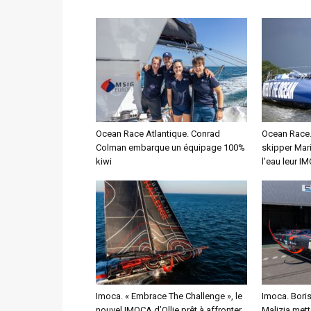
Ocean Race Atlantique. Conrad
Ocean Race. 
Colman embarque un équipage 100%
skipper Mar
kiwi
l’eau leur I
Imoca. « Embrace The Challenge », le
Imoca. Bori
nouvel IMOCA d’Ollie prêt à affronter
Malizia mett