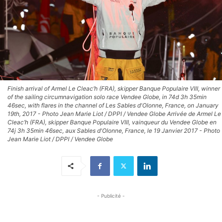
Finish arrival of Armel Le Cleac’h (FRA), skipper Banque Populaire VIII, winner
of the sailing circumnavigation solo race Vendee Globe, in 74d 3h 35min
46sec, with flares in the channel of Les Sables d'Olonne, France, on January
19th, 2017 - Photo Jean Marie Liot / DPPI / Vendee Globe Arrivée de Armel Le
Cleac’h (FRA), skipper Banque Populaire VIII, vainqueur du Vendee Globe en
74j 3h 35min 46sec, aux Sables d'Olonne, France, le 19 Janvier 2017 - Photo
Jean Marie Liot / DPPI / Vendee Globe
- Publicité -